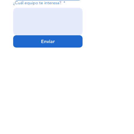
¿Cuál equipo te interesa?
*
Enviar
Guadalajara -
Matriz
Av. Niños Héroes #2630
Col. Jardines del Bosque
C.P. 44520 Guadalajara, Jal.
Teléfonos
33 1078 0785