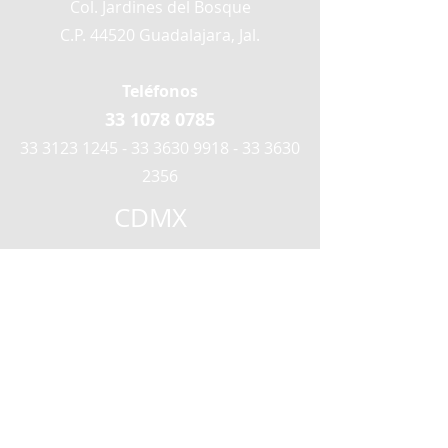
Col. Jardines del Bosque
C.P. 44520 Guadalajara, Jal.
Teléfonos
33 1078 0785
33 3123 1245 - 33 3630
9918 - 33 3630
2356
CDMX
Aragón #3
Col. Álamos Deleg. Benito Juárez
C.P. 03400 Ciudad de México, CDMX
Teléfonos
55 5519 2195
Mérida