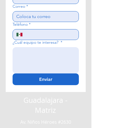
Correo
*
Teléfono
*
¿Cuál equipo te interesa?
*
Enviar
Guadalajara -
Matriz
Av. Niños Héroes #2630