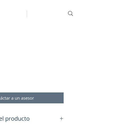
romociones
Más
áctar a un asesor
el producto