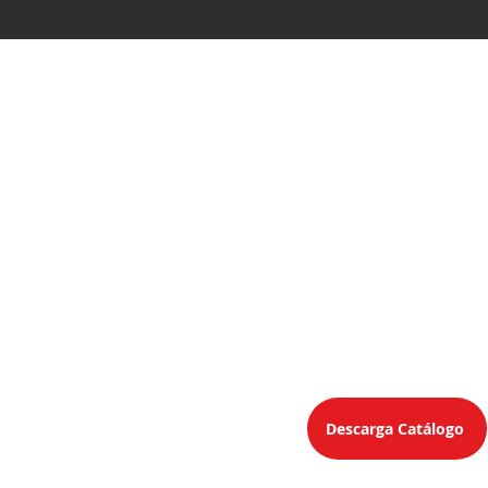
Guadalajara - Matriz
Av. Niños Héroes #2630
Col. Jardines del Bosque
C.P. 44520 Guadalajara, Jal.
Teléfonos
33 1078 0785
33 3123 1245 - 33 3630 9918 - 33 363
Descarga Catálogo