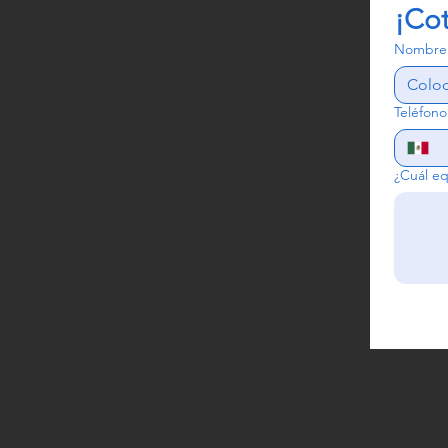
¡Co
Nombre
Teléfono
¿Cuál eq