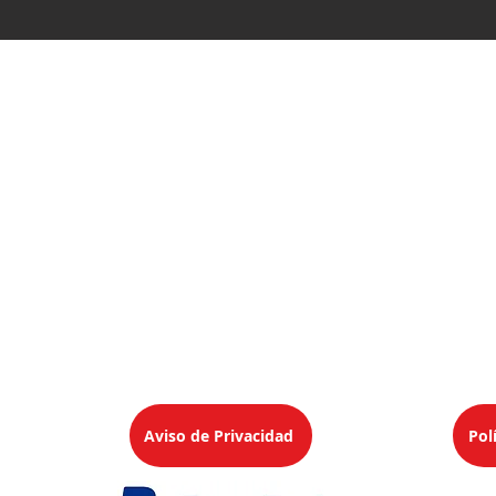
CDMX
Aragón #3
Col. Álamos Deleg. Benito Juárez
C.P. 03400 Ciudad de México, CDMX
Teléfonos
55 5519 2195
0 2356
Aviso de Privacidad
Pol