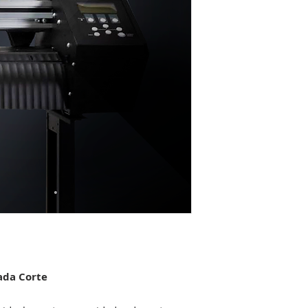
Velocidad de cor
Presición máxi
Ancho de corte
Detección cont
para corte de 
Cada Corte