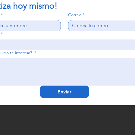
tiza hoy mismo!
*
Correo
*
*
uipo te interesa?
*
Enviar