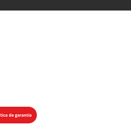
Mérida
Teléfonos
Equipos
33 3026 1522
Consumibles
33 1603 4516
ítica de garantía