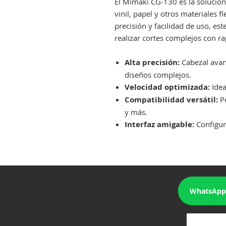
El Mimaki CG-130 es la solución
vinil, papel y otros materiales 
precisión y facilidad de uso, es
realizar cortes complejos con rap
Alta precisión:
Cabezal avan
diseños complejos.
Velocidad optimizada:
Idea
Compatibilidad versátil:
Pe
y más.
Interfaz amigable:
Configura
WhatsApp