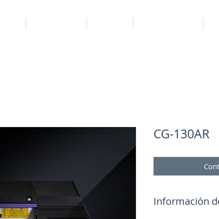
uipos
Consumibles
Full Club
Servicio técnico
P
CG-130AR
Cont
Información d