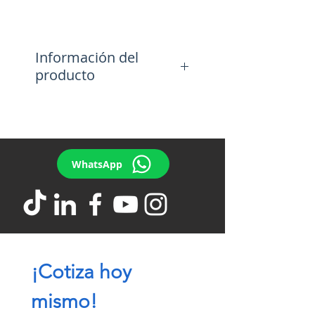
Información del
producto
Velocidad de corte:
28.7″/s
73 cm/s
Presición máxima de
corte:
550g.
WhatsApp
Ancho de corte:
CG-60AR:
23.9″ (600 mm)
Tr
es velocidades de
trabajo.
Detección continua de
marcas de corte para
corte de contornos.
¡Cotiza hoy 
mismo!