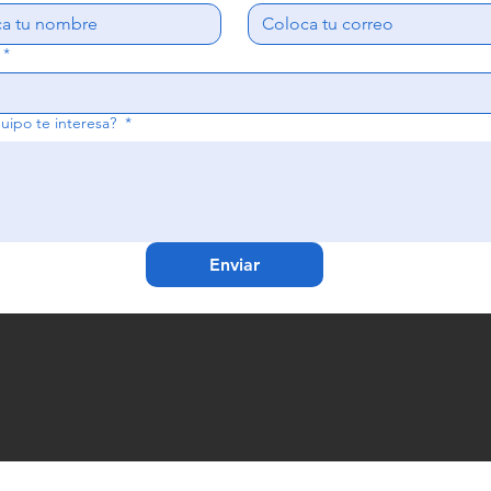
*
uipo te interesa?
*
Enviar