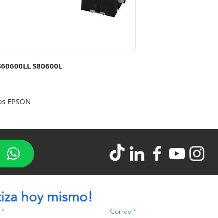
60600LL S80600L
dos EPSON
tiza hoy mismo!
*
Correo
*