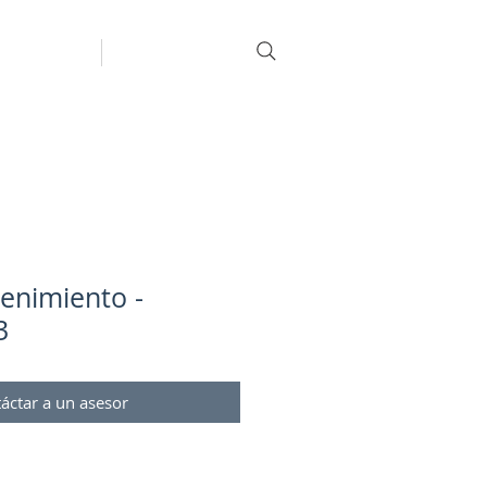
romociones
Más
enimiento -
3
áctar a un asesor