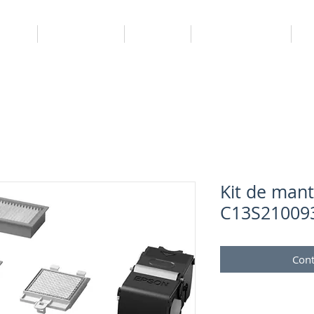
uipos
Consumibles
Full Club
Servicio técnico
P
Kit de mant
C13S21009
Cont