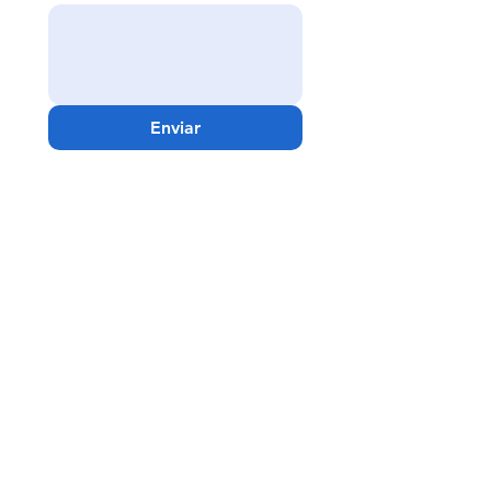
Enviar
Guadalajara -
Matriz
Av. Niños Héroes #2630
Col. Jardines del Bosque
C.P. 44520 Guadalajara, Jal.
Teléfonos
33 1078 0785
33 3123 1245 - 33 3630
9918 - 33 3630