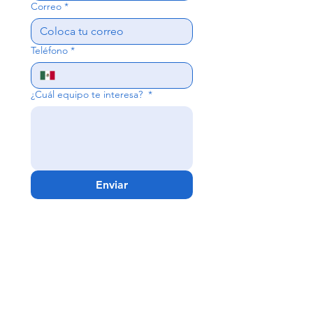
Correo
*
Teléfono
*
¿Cuál equipo te interesa?
*
Enviar
Guadalajara -
Matriz
Av. Niños Héroes #2630
Col. Jardines del Bosque