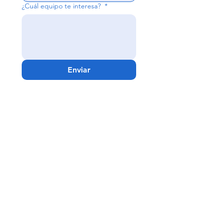
¿Cuál equipo te interesa?
*
Enviar
Guadalajara -
Matriz
Av. Niños Héroes #2630
Col. Jardines del Bosque
C.P. 44520 Guadalajara, Jal.
Teléfonos
33 1078 0785