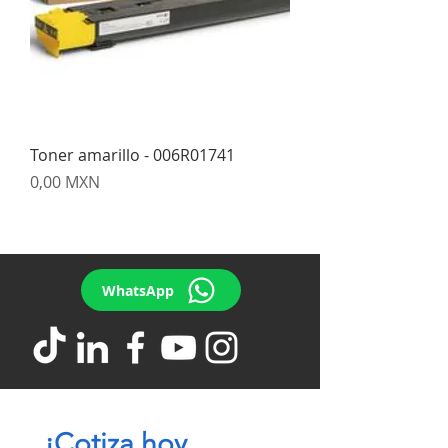
Toner amarillo - 006R01741
Precio
0,00 MXN
WhatsApp
¡Cotiza hoy 