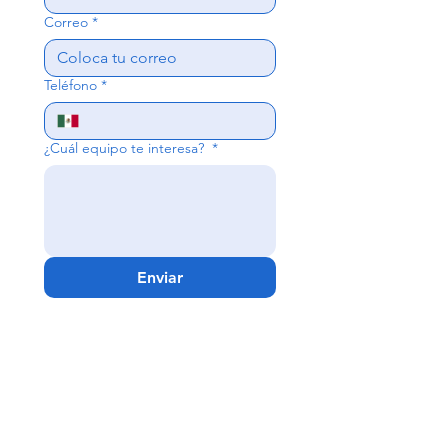
Correo
*
Teléfono
*
¿Cuál equipo te interesa?
*
Enviar
Guadalajara -
Matriz
Av. Niños Héroes #2630